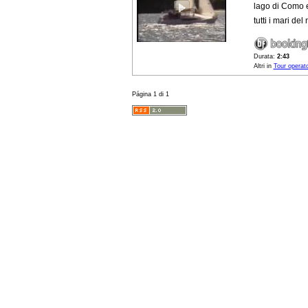
lago di Como e 
tutti i mari del
Durata:
2:43
Altri in
Tour operato
Página 1 di 1