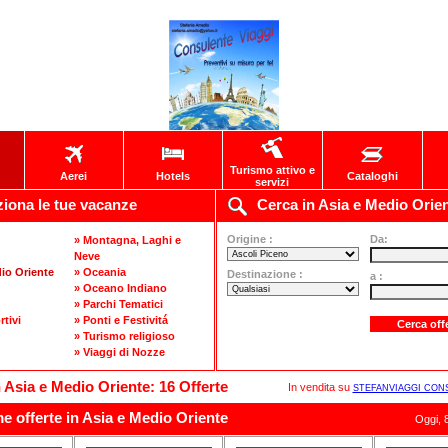
Turismo attivo e
Aerei
Hotels
Cataloghi
servizi
iona le tue vacanze
Cerca in Asia e Medio Orie
Origine :
Da:
» Montagna, Laghi e
Neve
io Oriente
» Oceania
Destinazione :
a :
» Oceano Indiano
» Parchi Tematici
rtivi
» Ponti e Festivitá
» Turismo religioso
» Viaggi di Nozze
n Asia e Medio Oriente: 16 Offerte
In vendita su
STEFANVIAGGI CON
e offerte in Asia e Medio Oriente
Oggi, 