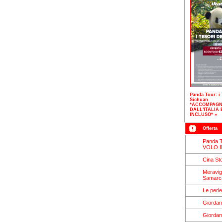
Panda Tour: i 
Sichuan
*ACCOMPAGN
DALL'ITALIA 
INCLUSO* »
Offerta
Panda T
VOLO 
Cina S
Meravigl
Samarca
Le perl
Giordan
Giordan