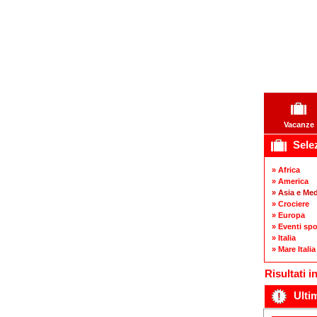
Vacanze
Selez
» Africa
» America
» Asia e Med
» Crociere
» Europa
» Eventi spo
» Italia
» Mare Italia
Risultati i
Ultim