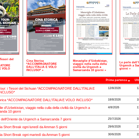
Tesori del
Cina Storica
Meraviglie d’Uzbekistan,
Le perle dell’
*ACCOMPAGNATORE
viaggio nella culla della
ATORE
Urgench a Sa
DALL'ITALIA E VOLO
civiltà da Urgench a
E VOLO
giorni »
INCLUSO* »
Samarcanda 10 giorni »
Prima partenza
Ult
our: i Tesori del Sichuan *ACCOMPAGNATORE DALL'ITALIA E
12/8/2026
1
INCLUSO*
torica *ACCOMPAGNATORE DALL'ITALIA E VOLO INCLUSO*
18/8/2026
1
ie d’Uzbekistan, viaggio nella culla della civiltà da Urgench a
4/8/2026
1
nda 10 giorni
e dell’Oriente da Urgench a Samarcanda 7 giorni
25/7/2026
3
ia Short Break ogni lunedì da Amman 5 giorni
29/6/2026
2
ia Short Break ogni martedì da Amman 5 giorni
30/6/2026
2