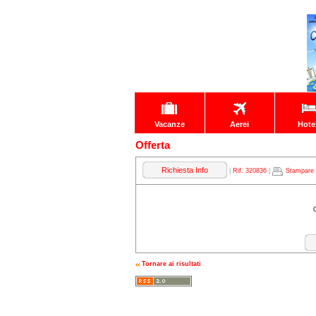
Vacanze
Aerei
Hote
Offerta
Richiesta Info
|
Rif. 320836
|
Stampare
Tornare ai risultati