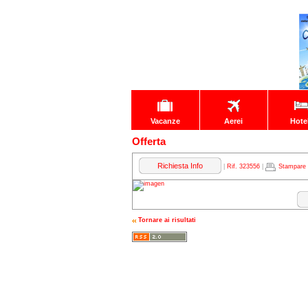
Vacanze
Aerei
Hote
Offerta
Richiesta Info
|
Rif. 323556
|
Stampare
Tornare ai risultati