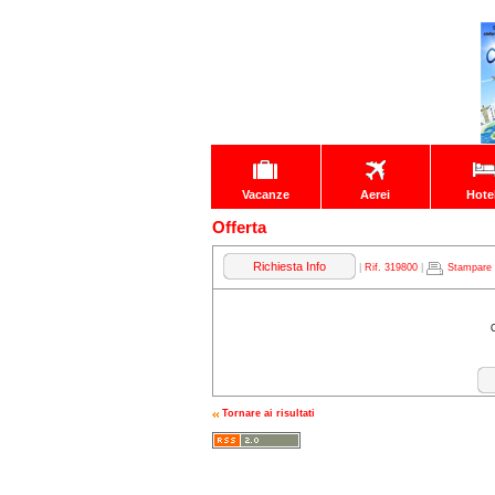
Vacanze
Aerei
Hote
Offerta
Richiesta Info
|
Rif. 319800
|
Stampare
Tornare ai risultati